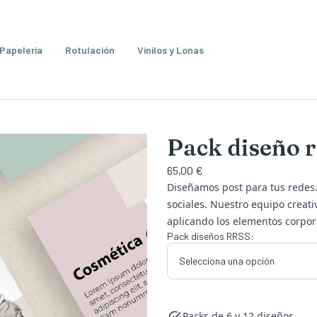
Papelería
Rotulación
Vinilos y Lonas
Pack diseño r
65,00 €
Diseñamos post para tus redes
sociales. Nuestro equipo creat
aplicando los elementos corpor
Pack diseños RRSS:
Selecciona una opción
Packs de 6 y 12 diseños